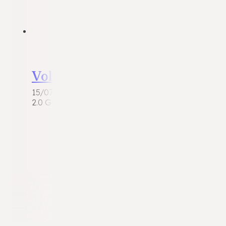
Volkswagen Golf
15/07/2026
2.0 GTI Edition | 2012 | 160.794 km | Benzine | DS