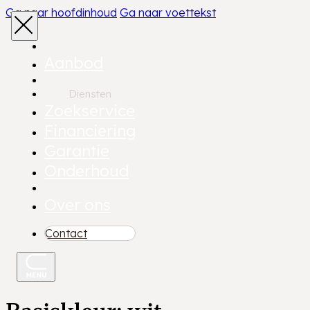
Ga naar hoofdinhoud
Ga naar voettekst
Aanbod
Diensten
Zoekservice
Financiering
Garantie
Onderhoud
Over ons
Contact