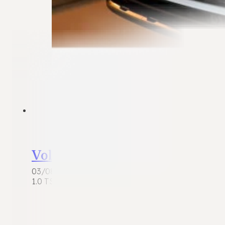
Volkswagen T-Cross
03/08/2026
1.0 TSI R-Line | 2022 | 72.360 km | Benzine | Wit me