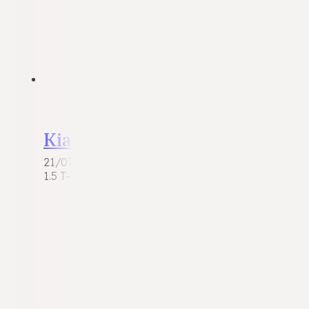
Kia XCeed
21/07/2026
1.5 T-GDI Platinum Edition | 2021 | 48.926 km | Mi