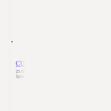
CUPRA Leon
25/07/2026
Sportief, zuinig én zeer compleet uitgevoerd! Deze