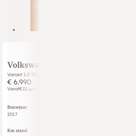
Volkswagen Golf
Variant 1.0 TSI Comfortline NAP Trekhaak Cruise Navi Clim
€ 6.990
Vanaf
€111
p/m
Bouwjaar
2017
Km stand