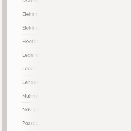
DAB-ontvanger
Elektrische ramen achter
Elektrische ramen voor
Hoofdsteunen actief
Lederen stuurwiel
Lederen versnellingspook
Lendesteunen (verstelbaar)
Multimedia-voorbereiding
Navigatie-systeem full map + hard disk
Passagiersstoel in hoogte verstelbaar