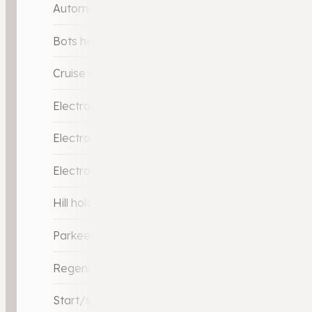
Automatisch Sper Differentieel
Bots herkenning en activatie
Cruise control
Electronic Brake Distribution
Electronic Stability Program
Electronic Stability Program (ESP)
Hill hold-functie
Parkeersensor voor en achter
Regensensor
Start/stop systeem