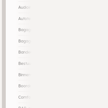
Audioinstallatie met CD-speler
Autotelefoonvoorbereiding met Bluetooth
Bagage-scheidingsnet
Bagagedek
Bandenspanningscontrolesysteem
Bestuurdersstoel in hoogte verstelbaar
Binnenspiegel automatisch dimmend
Boordcomputer
Comfortstoel(en)