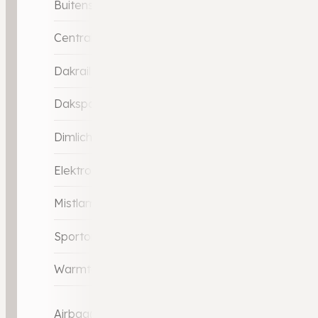
Buitenspiegels verwarmbaar
Centrale deurvergrendeling met afstandsbedien
Dakrails
Dakspoiler
Dimlichten automatisch
Elektronisch sperdifferentieel
Mistlampen adaptief
Sportonderstel
Warmtewerend glas
Airbag(s) hoofd achter