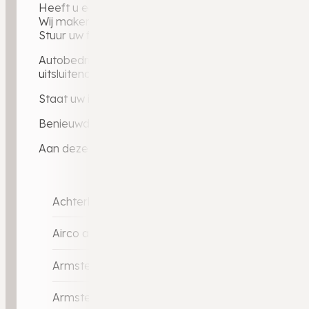
Heeft u een auto in te ruilen?
Wij maken graag een vrijblijvende inruilwaarde voor 
Stuur uw foto’s via WhatsApp naar 0546 – 721 024 e
Autobedrijf Weldam — BOVAG-dealer sinds 2010, ruim
uitsluitend via dealerkanalen: elke auto gecontrole
Staat uw ideale auto er niet bij? Via ons dealerporta
Benieuwd naar ervaringen van andere klanten? Lees 
Aan deze advertentie kunnen geen rechten worden 
Achterbank in delen neerklapbaar
Airco automatisch
Armsteun achter
Armsteun voor