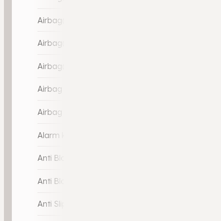
Airbag(s) hoofd voor
Airbag(s) knie
Airbag(s) side voor
Airbag bestuurder
Airbag passagier
Alarm klasse 3
Anti Blokkeer Systeem
Anti Blokkeer Systeem (ABS)
Anti Slip Control