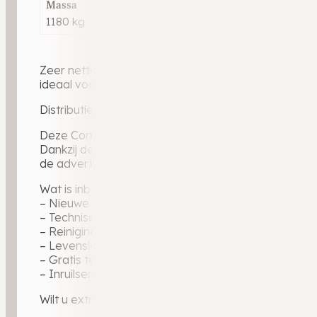
Massa
1180 kg
Zeer nette en rijk uitgeruste Volkswagen Golf Varia
ideaal voor zowel gezinnen als zakelijke rijders. De
Distributie riem is vernieuwd en recent grote beurt 
Deze Comfortline is voorzien van onder andere airc
Dankzij de efficiënte 1.0 TSI-motor, het hoge comfort
de advertentie.
Wat is inbegrepen bij de aflevering?
– Nieuwe APK-keuring, zodat u direct de weg op ku
– Technische voertuigcheck voor optimale zekerhei
– Reiniging binnen en buiten
– Levenslange garantie op geleverde tellerstand
– Gratis tenaamstelling
– Inruilservice bij overstap naar uw volgende auto
Wilt u extra zekerheid? Ons uitgebreide BOVAG-gara