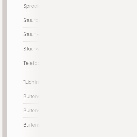
Spraakbediening
Stuurbekrachtiging snelheidsafhankelijk
Stuur verstelbaar
Stuurwiel multifunctioneel
Telefoonintegratie premium
"Lichtmetalen velgen 16"""
Buitenspiegels elektrisch inklapbaar
Buitenspiegels elektrisch verstelbaar
Buitenspiegels met verlichting