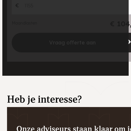
€
€ 104
Maandlasten
Vraag offerte aan
Heb je interesse?
Onze adviseurs staan klaar om je