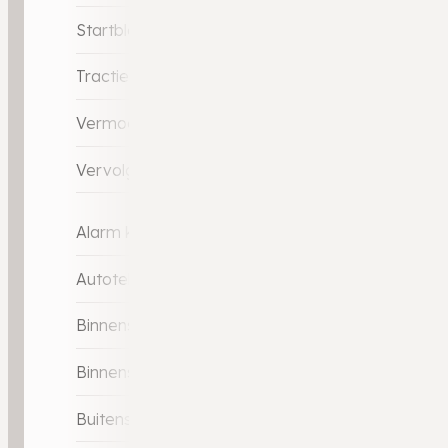
Startblokkering
Tractie Controle Systeem (TCS)
Vermoeidheids herkenning
Vervolgbotsing preventie
Alarm klasse 3
Autotelefoonvoorbereiding met Bluetooth
Binnenspiegel automatisch dimmend
Binnenspiegel automatisch dimmend
Buitenspiegels elektrisch inklapbaar