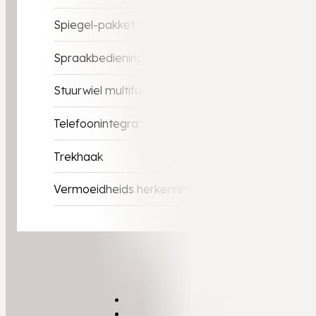
Spiegel-pakket
Spraakbediening
Stuurwiel multifunctioneel
Telefoonintegratie premium
Trekhaak
Vermoeidheids herkenning