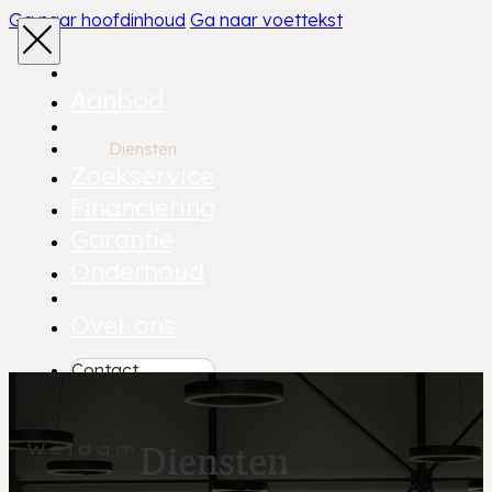
Ga naar hoofdinhoud
Ga naar voettekst
Aanbod
Diensten
Zoekservice
Financiering
Garantie
Onderhoud
Over ons
Contact
Diensten
Weldam