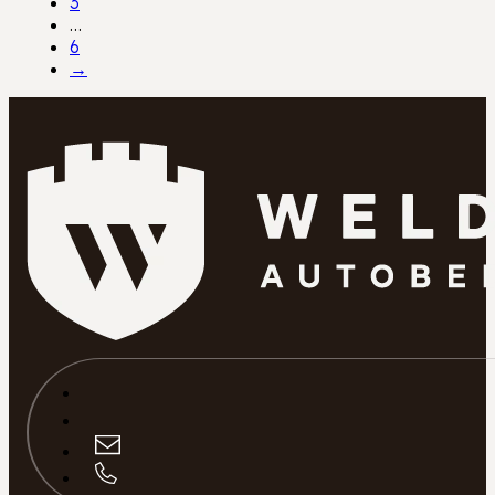
3
…
6
→