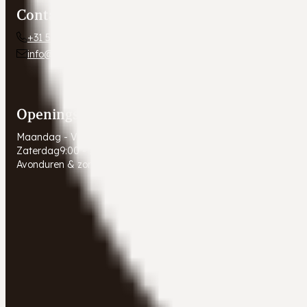
Contact
+31 54 672 10 24
info@autobedrijfweldam.nl
Openingstijden
Maandag - Vrijdag
9:00 - 17:30
Zaterdag
9:00 - 16:00
Avonduren & zondagen
Gesloten. Afspraak in overleg