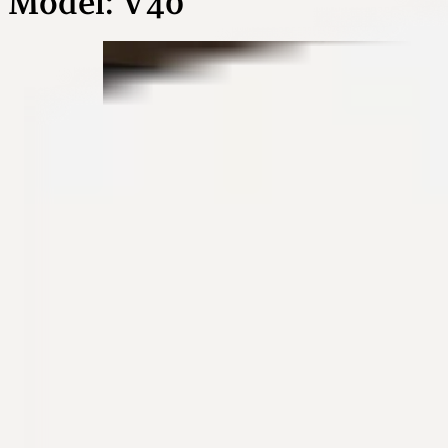
Model:
V40