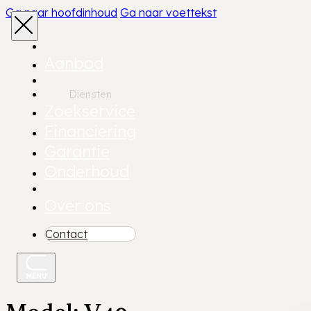
Ga naar hoofdinhoud
Ga naar voettekst
Aanbod
Diensten
Zoekservice
Financiering
Garantie
Onderhoud
Over ons
Contact