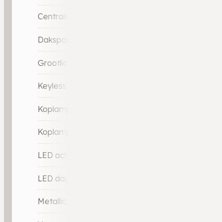
Centrale deurvergrendeling met afstandsbedien
Dakspoiler
Grootlicht-assistent
Keyless entry
Koplampen adaptief
Koplampreiniging
LED achterlichten
LED dagrijverlichting
Metallic lak