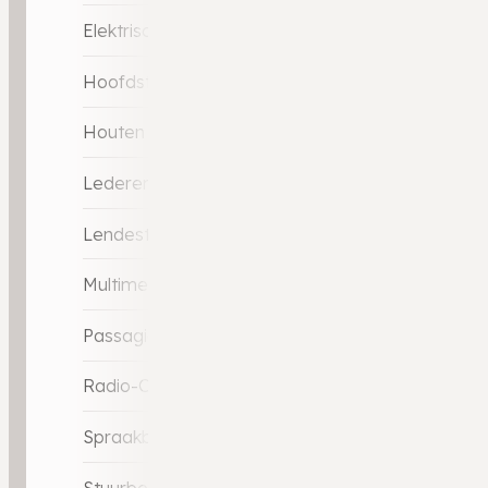
Elektrische ramen voor
Hoofdsteunen actief
Houten versnellingspook
Lederen stuurwiel
Lendesteunen (verstelbaar)
Multimedia-voorbereiding
Passagiersstoel in hoogte verstelbaar
Radio-CD/MP3 speler
Spraakbediening
Stuurbekrachtiging snelheidsafhankelijk