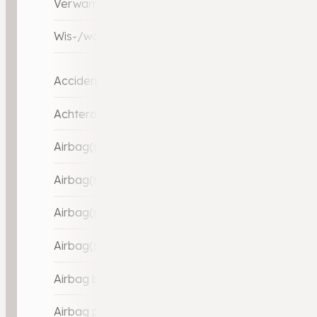
Verwarmde voorruit
Wis-/was installatie voor koplampen
Accident Avoidance System
Achteropkomend verkeer waarschuwing
Airbag(s) hoofd achter
Airbag(s) hoofd voor
Airbag(s) knie
Airbag(s) side voor
Airbag bestuurder
Airbag passagier