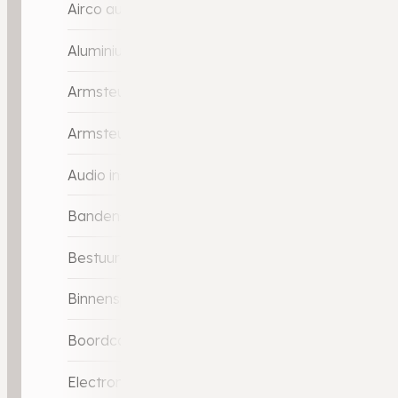
Airco automatisch
Aluminium interieur afwerking
Armsteun achter
Armsteun voor
Audio installatie
Bandenspanningscontrolesysteem
Bestuurdersstoel in hoogte verstelbaar
Binnenspiegel automatisch dimmend
Boordcomputer
Electronic climate controle