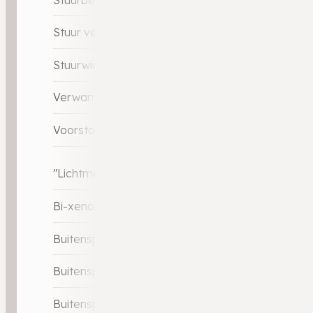
Stuur verstelbaar
Stuurwiel multifunctioneel
Verwarmde voorstoelen
Voorstoelen verwarmd
"Lichtmetalen velgen 16"""
Bi-xenon koplampen
Buitenspiegels elektrisch inklapbaar
Buitenspiegels elektrisch verstelbaar
Buitenspiegels verwarmbaar