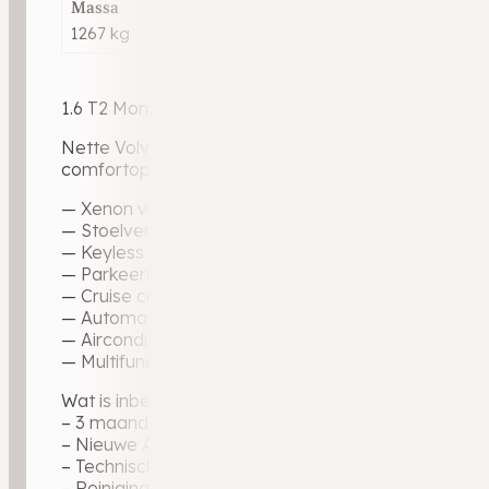
Massa
1267 kg
1.6 T2 Momentum | 2014 | 104.322 km | Benzine | Ha
Nette Volvo V40 Momentum met een uitzonderlijk lag
comfortopties en de bekende Volvo-rijkwaliteit.
— Xenon verlichting
— Stoelverwarming voor
— Keyless entry & start
— Parkeersensoren achter
— Cruise control
— Automatische climate control
— Airconditioning
— Multifunctioneel stuurwiel
Wat is inbegrepen bij de aflevering?
– 3 maanden garantie op motor en versnellingsbak
– Nieuwe APK-keuring, zodat u direct de weg op ku
– Technische voertuigcheck voor optimale zekerhei
– Reiniging binnen en buiten