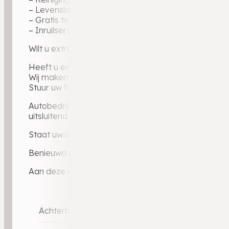
– Levenslange garantie op geleverde tellerstand
– Gratis tenaamstelling
– Inruilservice bij overstap naar uw volgende auto
Wilt u extra zekerheid? Ons uitgebreide BOVAG-gara
Heeft u een auto in te ruilen?
Wij maken graag een vrijblijvende inruilwaarde voor 
Stuur uw foto’s via WhatsApp naar 0546 – 721 024 e
Autobedrijf Weldam — BOVAG-dealer sinds 2010, ruim
uitsluitend via dealerkanalen: elke auto gecontrole
Staat uw ideale auto er niet bij? Via ons dealerporta
Benieuwd naar ervaringen van andere klanten? Lees 
Aan deze advertentie kunnen geen rechten worden 
Achterbank in delen neerklapbaar