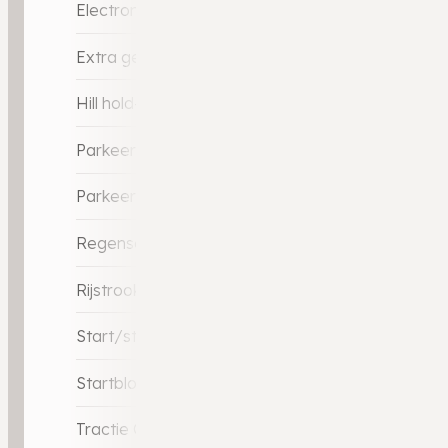
Electronic Stability Program (ESP)
Extra getint glas
Hill hold-functie
Parkeer-assistent
Parkeersensor achter
Regensensor
Rijstrooksensor
Start/stop systeem
Startblokkering
Tractie Controle Systeem (TCS)