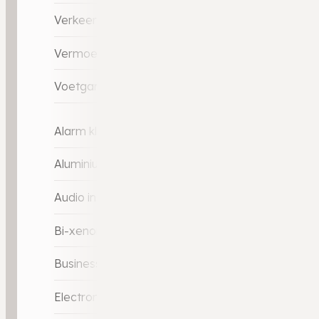
Verkeersbord detectie
Vermoeidheids herkenning
Voetgangersairbag
Alarm klasse 3
Aluminium interieur afwerking
Audio installatie
Bi-xenon koplampen
Business Pack Connect
Electronic climate controle