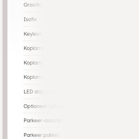
Grootlicht-assistent
Isofix
Keyless entry
Koplampen adaptief
Koplampreiniging
Koplampreiniging
LED dagrijverlichting
Optioneel: (afneemebare) Trekhaak
Parkeer-assistent
Parkeer pakket