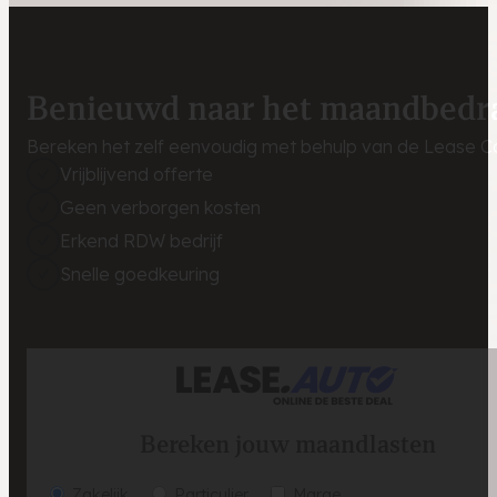
Benieuwd naar het maandbedr
Bereken het zelf eenvoudig met behulp van de Lease Ca
Vrijblijvend offerte
Geen verborgen kosten
Erkend RDW bedrijf
Snelle goedkeuring
Bereken jouw maandlasten
Zakelijk
Particulier
Marge