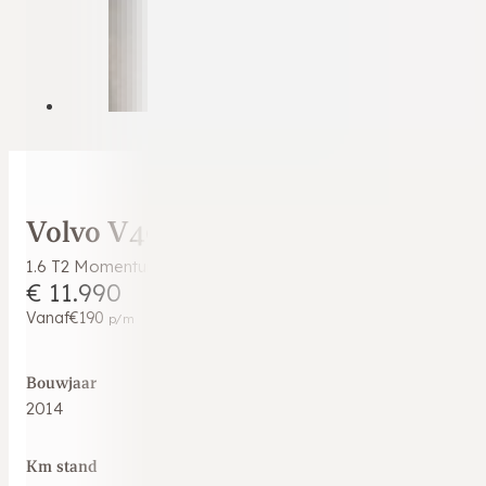
Volvo V40
1.6 T2 Momentum|Keyless|Stoelverwarming|Xenon|Cruise|PDC
€ 11.990
Vanaf
€190
p/m
Bouwjaar
2014
Km stand