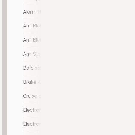
Alarm klasse 3
Anti Blokkeer Systeem
Anti Blokkeer Systeem (ABS)
Anti Slip Control
Bots herkenning en activatie
Brake Assist System
Cruise control
Electronic Brake Distribution
Electronic Stability Program