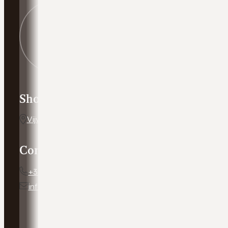
Showroom adres
Vijverweg 5, 7641 LH Wierden
Contact
+31 54 672 10 24
info@autobedrijfweldam.nl