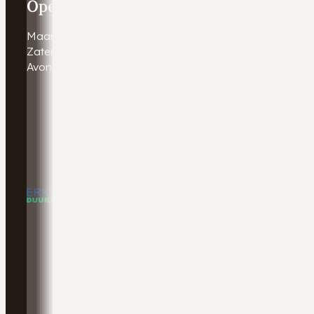
Openingstijden
Maandag - Vrijdag
9:00 - 17:30
Zaterdag
9:00 - 16:00
Avonduren & zondagen
Gesloten. Afspraak in overleg