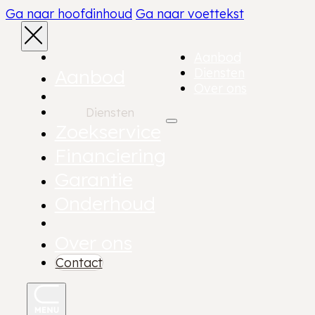
Ga naar hoofdinhoud
Ga naar voettekst
Aanbod
Aanbod
Diensten
Over ons
Diensten
Zoekservice
Financiering
Garantie
Onderhoud
Over ons
Contact