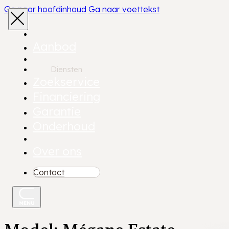
Ga naar hoofdinhoud
Ga naar voettekst
Aanbod
Diensten
Zoekservice
Financiering
Garantie
Onderhoud
Over ons
Contact