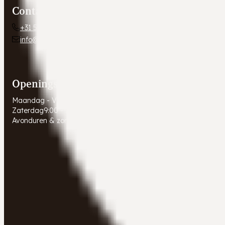
Contact
+31 54 672 10 24
info@autobedrijfweldam.nl
Openingstijden
Maandag - Vrijdag
9:00 - 17:30
Zaterdag
9:00 - 16:00
Avonduren & zondagen
Gesloten. Afspraak in overleg