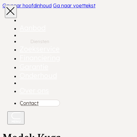
Ga naar hoofdinhoud
Ga naar voettekst
Aanbod
Diensten
Zoekservice
Financiering
Garantie
Onderhoud
Over ons
Contact