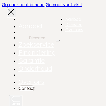
Ga naar hoofdinhoud
Ga naar voettekst
Aanbod
Aanbod
Diensten
Over ons
Diensten
Zoekservice
Financiering
Garantie
Onderhoud
Over ons
Contact