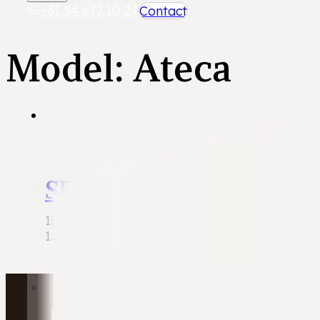
+31 54 672 10 24
Contact
Model:
Ateca
SEAT Ateca
13/06/2026
1.5 TSI Xcellence | 2019 | 97.842 km | Benzine 