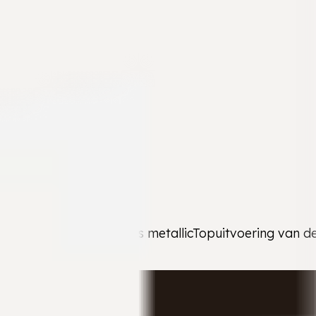
| Automaat | 150 pk | Grijs metallicTopuitvoering van d