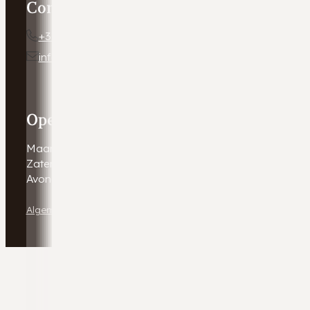
Contact
+31 54 672 10 24
info@autobedrijfweldam.nl
Openingstijden
Maandag - Vrijdag
9:00 - 17:30
Zaterdag
9:00 - 16:00
Avonduren & zondagen
Gesloten. Afspraak in overleg
Algemene voorwaarden
Disclaimer
Privacy verklaring