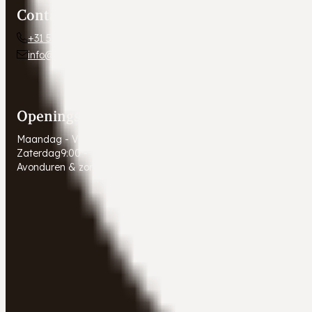
Contact
+31 54 672 10 24
info@autobedrijfweldam.nl
Openingstijden
Maandag - Vrijdag
9:00 - 17:30
Zaterdag
9:00 - 16:00
Avonduren & zondagen
Gesloten. Afspraak in overleg