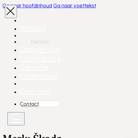
Ga naar hoofdinhoud
Ga naar voettekst
Aanbod
Diensten
Zoekservice
Financiering
Garantie
Onderhoud
Over ons
Contact