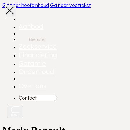
Ga naar hoofdinhoud
Ga naar voettekst
Aanbod
Diensten
Zoekservice
Financiering
Garantie
Onderhoud
Over ons
Contact