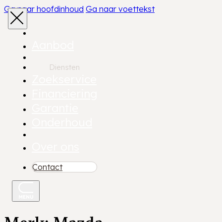
Ga naar hoofdinhoud
Ga naar voettekst
Aanbod
Diensten
Zoekservice
Financiering
Garantie
Onderhoud
Over ons
Contact