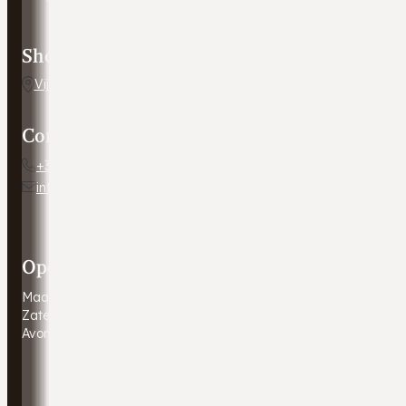
Showroom adres
Vijverweg 5, 7641 LH Wierden
Contact
+31 54 672 10 24
info@autobedrijfweldam.nl
Openingstijden
Maandag - Vrijdag
9:00 - 17:30
Zaterdag
9:00 - 16:00
Avonduren & zondagen
Gesloten. Afspraak in overleg