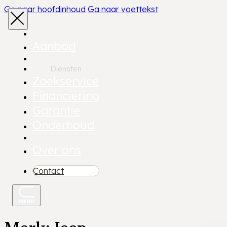
Ga naar hoofdinhoud
Ga naar voettekst
Aanbod
Diensten
Zoekservice
Financiering
Garantie
Onderhoud
Over ons
Contact