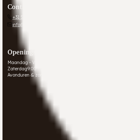
Contact
+31 54 672 10 24
info@autobedrijfweldam.nl
Openingstijden
Maandag - Vrijdag
9:00 - 17:30
Zaterdag
9:00 - 16:00
Avonduren & zondagen
Gesloten. Afspraak in overleg