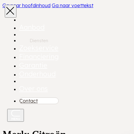
Ga naar hoofdinhoud
Ga naar voettekst
Aanbod
Diensten
Zoekservice
Financiering
Garantie
Onderhoud
Over ons
Contact