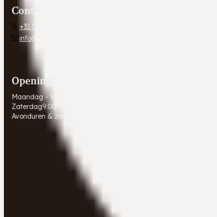
Contact
+31 54 672 10 24
info@autobedrijfweldam.nl
Openingstijden
Maandag - Vrijdag
9:00 - 17:30
Zaterdag
9:00 - 16:00
Avonduren & zondagen
Gesloten. Afspraak in overleg