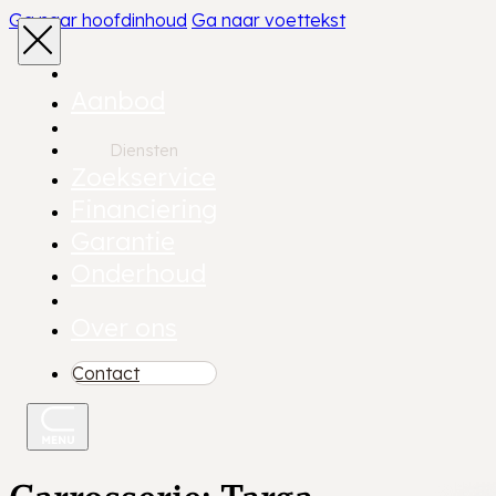
Ga naar hoofdinhoud
Ga naar voettekst
Aanbod
Diensten
Zoekservice
Financiering
Garantie
Onderhoud
Over ons
Contact