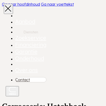
Ga naar hoofdinhoud
Ga naar voettekst
Aanbod
Diensten
Zoekservice
Financiering
Garantie
Onderhoud
Over ons
Contact