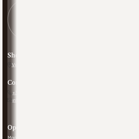
Showroom adres
Vijverweg 5, 7641 LH Wierden
Contact
+31 54 672 10 24
info@autobedrijfweldam.nl
Openingstijden
Maandag - Vrijdag
9:00 - 17:30