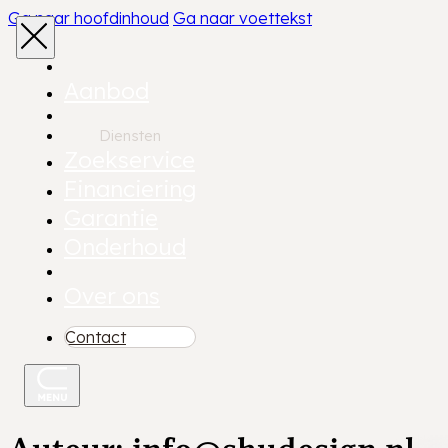
Ga naar hoofdinhoud
Ga naar voettekst
Aanbod
Diensten
Zoekservice
Financiering
Garantie
Onderhoud
Over ons
Contact