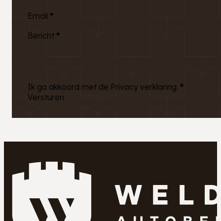
Email
*
Bericht
*
Ik ga akkoord met de Privacy verklaring.
*
Versturen