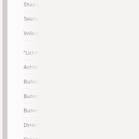
Stuurwiel multifunctioneel
Telefoonintegratie premium
Volledig digitaal instrumentenpaneel
"Lichtmetalen velgen 18"""
Achteruitrijcamera
Buitenspiegels elektrisch inklapbaar
Buitenspiegels elektrisch verstelbaar
Buitenspiegels verwarmbaar
Dimlichten automatisch