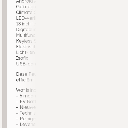
Android Auto
Geïntegreerd navigatiesysteem
Climate Control
LED-verlichting
18 inch lichtmetalen sportvelgen
Digitaal instrumentenpaneel
Multifunctioneel stuurwiel
Keyless Start
Elektrisch verstelbare en verwarmbare buitenspieg
Licht- en regensensor
Isofix
USB-aansluitingen
Deze Peugeot 3008 combineert een sportieve uitstral
efficiënt.
Wat is inbegrepen bij de aflevering?
– 6 maanden garantie op motor en versnellingsbak
– EV Battery Certification Report
– Nieuwe APK-keuring, zodat u direct de weg op ku
– Technische voertuigcheck voor optimale zekerhei
– Reiniging binnen en buiten
– Levenslange garantie op geleverde tellerstand