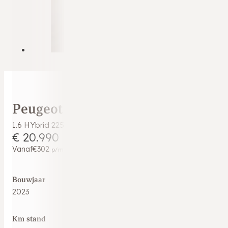
Peugeot 3008
1.6 HYbrid 225 Allure Pack Business SOH 99%|10/2023|1e E
€ 20.990
Vanaf
€302
p/m
Bouwjaar
2023
Km stand