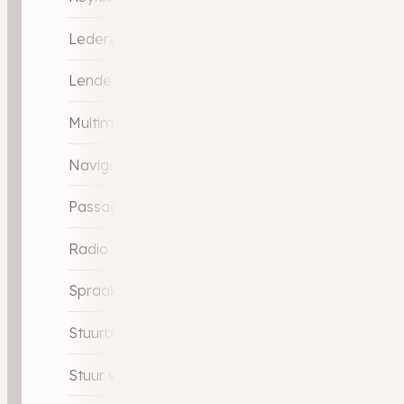
Lederen stuurwiel
Lendesteunen (verstelbaar)
Multimedia-voorbereiding
Navigatie full map
Passagiersstoel in hoogte verstelbaar
Radio
Spraakbediening
Stuurbekrachtiging snelheidsafhankelijk
Stuur verstelbaar