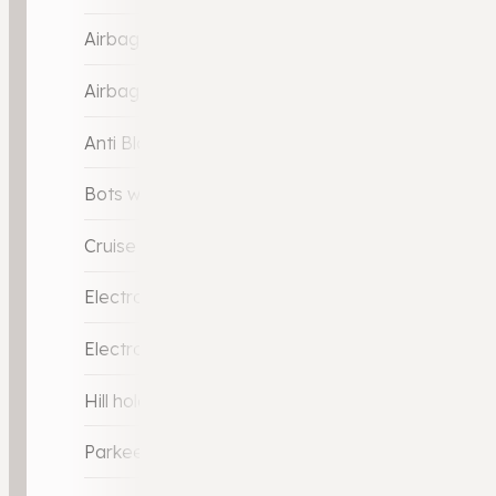
Airbag bestuurder
Airbag passagier
Anti Blokkeer Systeem (ABS)
Bots waarschuwing systeem
Cruise control
Electronic Brake Distribution (EBD)
Electronic Stability Program (ESP)
Hill hold-functie
Parkeer-assistent