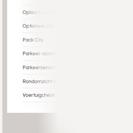
Oplaadmogelijkheid
Optioneel: (afneemebare) Trekhaak
Pack City
Parkeer-assistent
Parkeersensor voor
Rondomzicht camera
Voertuigcheck