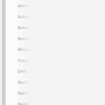
Armsteun voor
Autotelefoonvoorbereiding met Bluetooth
Bandenspanningscontrolesysteem
Bestuurdersstoel in hoogte verstelbaar
Binnenspiegel automatisch dimmend
Connected services
DAB-ontvanger
Electronic climate controle
Elektrische ramen voor
Keyless start