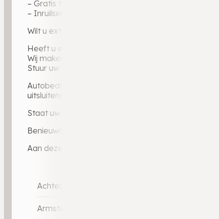
– Gratis tenaamstelling
– Inruilservice bij overstap naar uw volgende auto
Wilt u extra zekerheid? Ons uitgebreide BOVAG-gara
Heeft u een auto in te ruilen?
Wij maken graag een vrijblijvende inruilwaarde voor 
Stuur uw foto’s via WhatsApp naar 0546 – 721 024 e
Autobedrijf Weldam — BOVAG-dealer sinds 2010, ruim
uitsluitend via dealerkanalen: elke auto gecontrole
Staat uw ideale auto er niet bij? Via ons dealerporta
Benieuwd naar ervaringen van andere klanten? Lees 
Aan deze advertentie kunnen geen rechten worden 
Achterbank in delen neerklapbaar
Armsteun achter