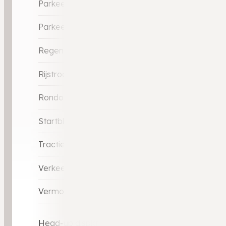
Parkeersensor achter
Parkeersensor voor
Regensensor
Rijstrooksensor met correctie
Rondomzicht camera
Startblokkering
Tractie Controle Systeem (TCS)
Verkeersbord detectie
Vermoeidheids herkenning
Head-up display