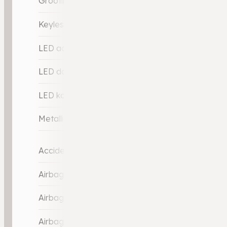
Grootlicht-assistent
Keyless entry
LED achterlichten
LED dagrijverlichting
LED koplampen
Metallic lak
Accident Avoidance System
Airbag(s) hoofd achter
Airbag(s) hoofd voor
Airbag(s) side voor