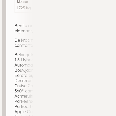
Massa
1725 kg
Bent u op zoek naar een luxe, krachtige en zeer co
eigenaar, is volledig dealeronderhouden en verkeert
De krachtige 1.6 Plug-in Hybrid levert een gecombi
comfortabele automaat en de rijke uitrusting is iedere 
Belangrijkste opties:
1.6 Hybrid Plug-in 225 PK (165 kW)
Automaat
Bouwjaar oktober 2023
Eerste eigenaar
Dealeronderhouden
Cruise Control
360° camera rondom
Achteruitrijcamera
Parkeersensoren voor en achter
Parkeerhulp
Apple CarPlay