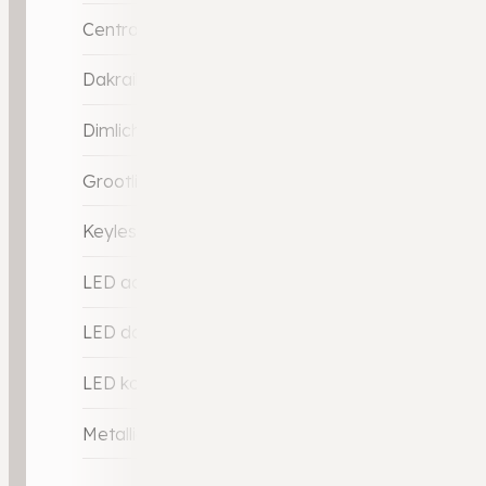
Centrale deurvergrendeling met afstandsbedien
Dakrails
Dimlichten automatisch
Grootlicht-assistent
Keyless entry
LED achterlichten
LED dagrijverlichting
LED koplampen
Metallic lak