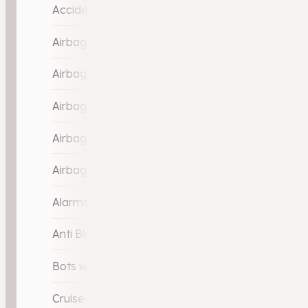
Accident Avoidance System
Airbag(s) hoofd achter
Airbag(s) hoofd voor
Airbag(s) side voor
Airbag bestuurder
Airbag passagier
Alarmsysteem
Anti Blokkeer Systeem (ABS)
Bots waarschuwing systeem
Cruise control