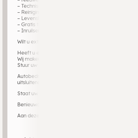
– Technische voertuigcheck voor optimale zekerhei
– Reiniging binnen en buiten
– Levenslange garantie op geleverde tellerstand
– Gratis tenaamstelling
– Inruilservice bij overstap naar uw volgende auto
Wilt u extra zekerheid? Ons uitgebreide BOVAG-gara
Heeft u een auto in te ruilen?
Wij maken graag een vrijblijvende inruilwaarde voor 
Stuur uw foto’s via WhatsApp naar 0546 – 721 024 e
Autobedrijf Weldam — BOVAG-dealer sinds 2010, ruim
uitsluitend via dealerkanalen: elke auto gecontrole
Staat uw ideale auto er niet bij? Via ons dealerporta
Benieuwd naar ervaringen van andere klanten? Lees 
Aan deze advertentie kunnen geen rechten worden 