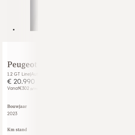
Peugeot 2008
1.2 GT Line|Automaat|Premium kleur|131PK Sport|360° Camera
€ 20.990
Vanaf
€302
p/m
Bouwjaar
2023
Km stand