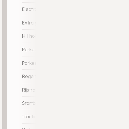
Electronic Stability Program (ESP)
Extra getint glas
Hill hold-functie
Parkeersensor achter
Parkeersensor voor
Regensensor
Rijstrooksensor met correctie
Startblokkering
Tractie Controle Systeem (TCS)