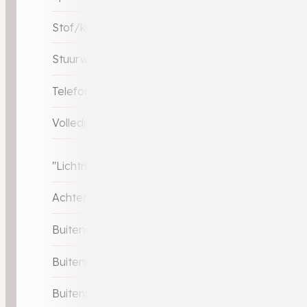
Stof/kunstlederen bekleding
Stuurwiel multifunctioneel
Telefoonintegratie premium
Volledig digitaal instrumentenpaneel
"Lichtmetalen velgen 17"""
Achteruitrijcamera
Buitenspiegels elektrisch inklapbaar
Buitenspiegels elektrisch verstelbaar
Buitenspiegels verwarmbaar