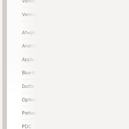
Verkeersbord detectie
Vermoeidheids herkenning
Afwijkende dakkleur
Android Car-Play
Apple Car-Play
Bluetooth
Isofix
Optioneel: (afneemebare) Trekhaak
Parkeerhulp
PDC