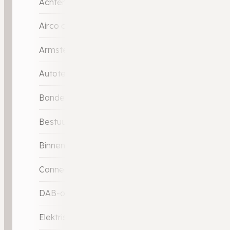
Achterbank in delen neerklapbaar
Airco automatisch
Armsteun voor
Autotelefoonvoorbereiding met Bluetooth
Bandenspanningscontrolesysteem
Bestuurdersstoel in hoogte verstelbaar
Binnenspiegel automatisch dimmend
Connected services
DAB-ontvanger
Elektrische ramen achter