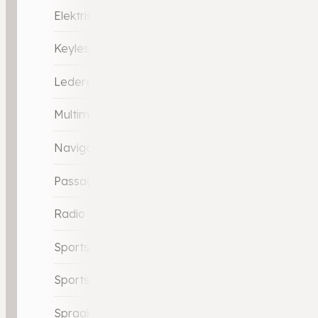
Elektrische ramen voor
Keyless start
Lederen stuurwiel
Multimedia-voorbereiding
Navigatie full map
Passagiersstoel in hoogte verstelbaar
Radio
Sportstoelen
Sportstuur
Spraakbediening