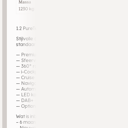
Massa
1230 kg
1.2 PureTech GT Line | 2023 | 54.867 km | Benzine | 
Stijlvolle compacte SUV in een opvallende unieke bl
standaarduitrusting.
— Premium metallic kleur
— Sfeerverlichting interieur
— 360° rondomzicht camera + parkeersensoren voo
— i-Cockpit digitaal instrumentenpaneel
— Cruise control
— Navigatie · Apple CarPlay · Android Auto
— Automatische climate control
— LED koplampen · LED dagrijverlichting
— DAB+ · Bluetooth
— Optioneel: (Afneembare) Trekhaak
Wat is inbegrepen bij de aflevering?
– 6 maanden garantie op motor en versnellingsbak
– Nieuwe APK-keuring, zodat u direct de weg op ku