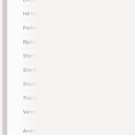
Hill hold-functie
Parkeersensor achter
Rijstrooksensor met correctie
Start/stop systeem
Startblokkering
Stuurhulp
Tractie Controle Systeem (TCS)
Vermoeidheids herkenning
Android Car-Play