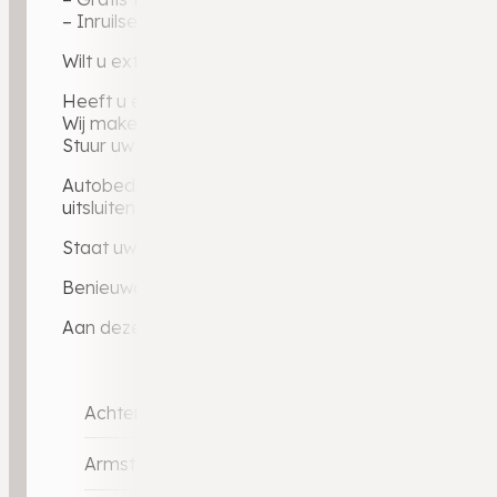
– Inruilservice bij overstap naar uw volgende auto
Wilt u extra zekerheid? Ons uitgebreide BOVAG-gara
Heeft u een auto in te ruilen?
Wij maken graag een vrijblijvende inruilwaarde voor 
Stuur uw foto’s via WhatsApp naar 0546 – 721 024 e
Autobedrijf Weldam — BOVAG-dealer sinds 2010, ruim
uitsluitend via dealerkanalen: elke auto gecontrole
Staat uw ideale auto er niet bij? Via ons dealerporta
Benieuwd naar ervaringen van andere klanten? Lees 
Aan deze advertentie kunnen geen rechten worden 
Achterbank in delen neerklapbaar
Armsteun voor