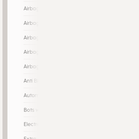
Airbag(s) hoofd achter
Airbag(s) hoofd voor
Airbag(s) side voor
Airbag bestuurder
Airbag passagier
Anti Blokkeer Systeem (ABS)
Automatische snelheidsbegrenzing
Bots waarschuwing systeem
Electronic Stability Program (ESP)
Extra getint glas