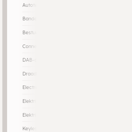
Autotelefoonvoorbereiding met Bluetooth
Bandenspanningscontrolesysteem
Bestuurdersstoel in hoogte verstelbaar
Connected services
DAB-ontvanger
Draadloze telefoonlader
Electronic climate controle
Elektrische ramen achter
Elektrische ramen voor
Keyless start