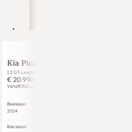
Kia Picanto
1.2 GT-Line|Automaat|Crème kleur|StoelVW|StuurVW|Keyless|
€ 20.990
Vanaf
€302
p/m
Bouwjaar
2024
Km stand