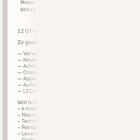
Massa
884 kg
1.2 GT-Line | 2024 | 6.183 km | Benzine | Automaat | 
Zo goed als nieuw — slechts 6.183 km. De GT-Line is d
— Verwarmde voorstoelen + verwarmd stuurwiel
— Keyless entry · keyless start
— Achteruitrijcamera
— Cruise control
— Apple CarPlay · navigatie · DAB+
— Automatische climate control
— LED koplampen · LED achterlichten
Wat is inbegrepen bij de aflevering?
– 6 maanden garantie op motor en versnellingsbak
– Nieuwe APK-keuring, zodat u direct de weg op ku
– Technische voertuigcheck voor optimale zekerhei
– Reiniging binnen en buiten
– Levenslange garantie op geleverde tellerstand
– Gratis tenaamstelling