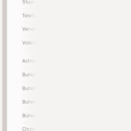
Stuurwiel verwarmd
Telefoonintegratie premium
Verwarmde voorstoelen
Volledig digitaal instrumentenpaneel
Achteruitrijcamera
Buitenspiegels elektrisch inklapbaar
Buitenspiegels elektrisch verstelbaar
Buitenspiegels in carrosseriekleur
Buitenspiegels verwarmbaar
Chroom delen exterieur