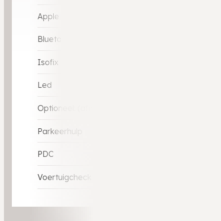
Apple Car-Play
Bluetooth
Isofix
Led
Optioneel: (afneemebare) Trekhaak
Parkeerhulp
PDC
Voertuigcheck