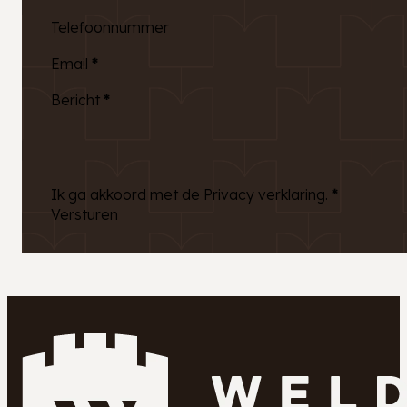
Telefoonnummer
Email
*
Bericht
*
Ik ga akkoord met de Privacy verklaring.
*
Versturen