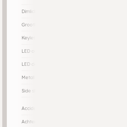
Dimlichten automatisch
Grootlicht-assistent
Keyless entry
LED achterlichten
LED dagrijverlichting
Metallic lak
Side skirts
Accident Avoidance System
Achteruitrij assistent