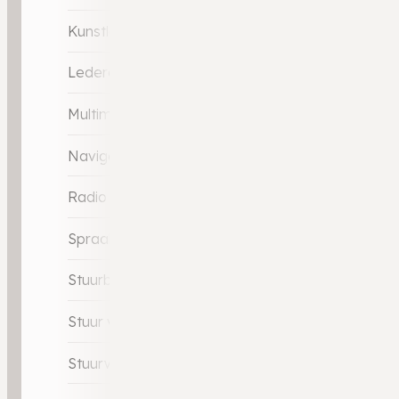
Kunstlederen bekleding
Lederen versnellingspook
Multimedia-voorbereiding
Navigatie full map
Radio
Spraakbediening
Stuurbekrachtiging
Stuur verstelbaar
Stuurwiel multifunctioneel