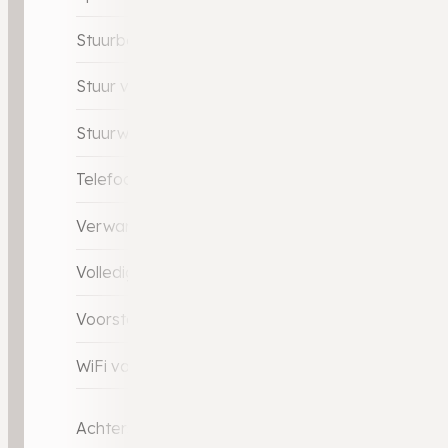
Stuurbekrachtiging snelheidsafhankelijk
Stuur verstelbaar
Stuurwiel multifunctioneel
Telefoonintegratie premium
Verwarmde voorstoelen
Volledig digitaal instrumentenpaneel
Voorstoelen verwarmd
WiFi voorbereiding
Achterspoiler