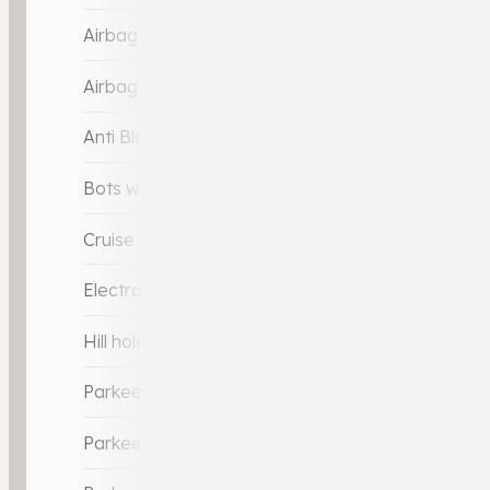
Airbag bestuurder
Airbag passagier
Anti Blokkeer Systeem (ABS)
Bots waarschuwing systeem
Cruise control
Electronic Stability Program (ESP)
Hill hold-functie
Parkeer-assistent
Parkeersensor achter