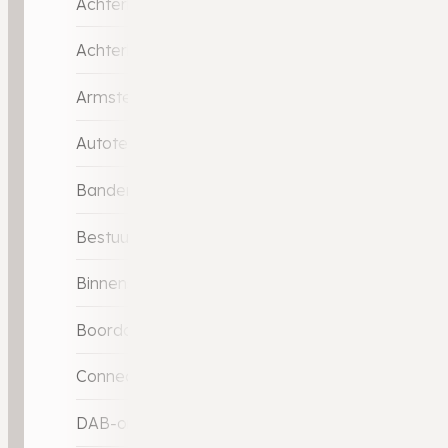
Achterbank in delen neerklapbaar
Achterbank verstelbaar
Armsteun voor
Autotelefoonvoorbereiding met Bluetooth
Bandenspanningscontrolesysteem
Bestuurdersstoel in hoogte verstelbaar
Binnenspiegel automatisch dimmend
Boordcomputer
Connected services
DAB-ontvanger