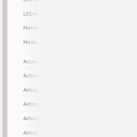
LED koplampen
Metallic lak
Mistlampen voor
Accident Avoidance System
Achteruitrij assistent
Airbag(s) hoofd achter
Airbag(s) hoofd voor
Airbag(s) knie
Airbag(s) side voor