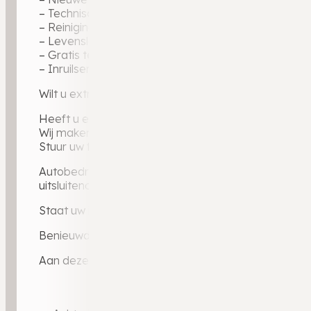
– Technische voertuigcheck voor optimale zekerhei
– Reiniging binnen en buiten
– Levenslange garantie op geleverde tellerstand
– Gratis tenaamstelling
– Inruilservice bij overstap naar uw volgende auto
Wilt u extra zekerheid? Ons uitgebreide BOVAG-gara
Heeft u een auto in te ruilen?
Wij maken graag een vrijblijvende inruilwaarde voor 
Stuur uw foto’s via WhatsApp naar 0546 – 721 024 e
Autobedrijf Weldam — BOVAG-dealer sinds 2010, ruim
uitsluitend via dealerkanalen: elke auto gecontrole
Staat uw ideale auto er niet bij? Via ons dealerporta
Benieuwd naar ervaringen van andere klanten? Lees 
Aan deze advertentie kunnen geen rechten worden 