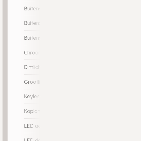
Buitenspiegels elektrisch verstelbaar
Buitenspiegels met verlichting
Buitenspiegels verwarmbaar
Chroom delen exterieur
Dimlichten automatisch
Grootlicht-assistent
Keyless entry
Koplampen adaptief
LED achterlichten
LED dagrijverlichting