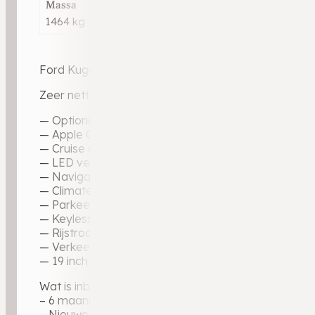
Massa
1464 kg
Ford Kuga 1.5 EcoBoost Benzine | Comfortabele en 
Zeer nette Ford Kuga met krachtige 1.5 EcoBoost m
— Optioneel: (Afneembare) Trekhaak met 1.800KG 
— Apple CarPlay / Android Auto
— Cruise control
— LED verlichting
— Navigatiesysteem
— Climate control
— Parkeersensoren voor + achter
— Keyless start
— Rijstrookassistent
— Verkeersbordherkenning
— 19 inch lichtmetalen velgen
Wat is inbegrepen bij de aflevering?
– 6 maanden garantie op motor en versnellingsbak
– Nieuwe APK-keuring, zodat u direct de weg op ku