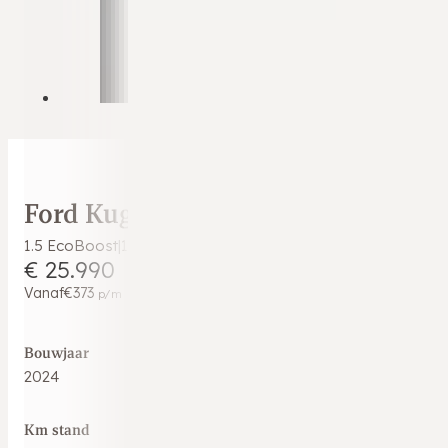
Ford Kuga
1.5 EcoBoost|1.800KG Trekgewicht|CarPlay|Keyless|PDC|Cr
€ 25.990
Vanaf
€373
p/m
Bouwjaar
2024
Km stand