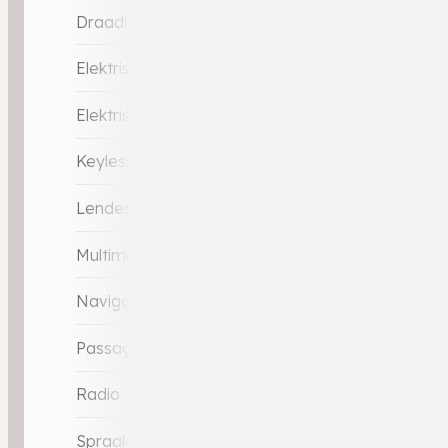
Draadloze telefoonlader
Elektrische ramen achter
Elektrische ramen voor
Keyless start
Lendesteunen (verstelbaar)
Multimedia-voorbereiding
Navigatie full map
Passagiersstoel in hoogte verstelbaar
Radio
Spraakbediening