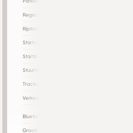
Parkeersensor voor
Regensensor
Rijstrooksensor met correctie
Start/stop systeem
Startblokkering
Stuurhulp
Tractie Controle Systeem (TCS)
Verkeersbord detectie
Bluetooth
Grootlicht-assistent