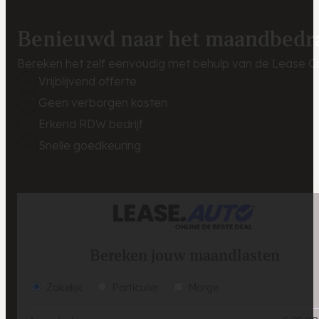
Benieuwd naar het maandbedr
Bereken het zelf eenvoudig met behulp van de Lease Ca
Vrijblijvend offerte
Geen verborgen kosten
Erkend RDW bedrijf
Snelle goedkeuring
Bereken jouw maandlasten
Zakelijk
Particulier
Marge