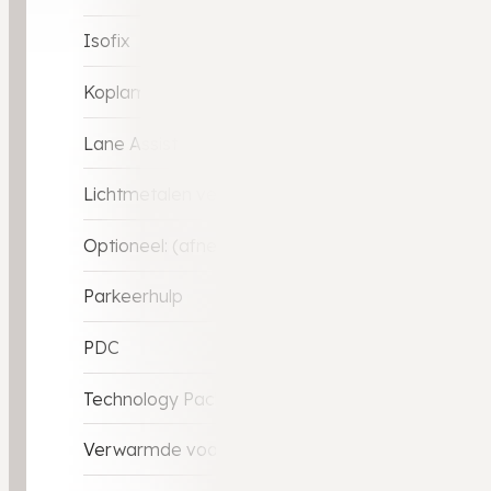
Isofix
Koplampen adaptief
Lane Assist
Lichtmetalen velgen 19"
Optioneel: (afneemebare) Trekhaak
Parkeerhulp
PDC
Technology Pack
Verwarmde voorstoelen