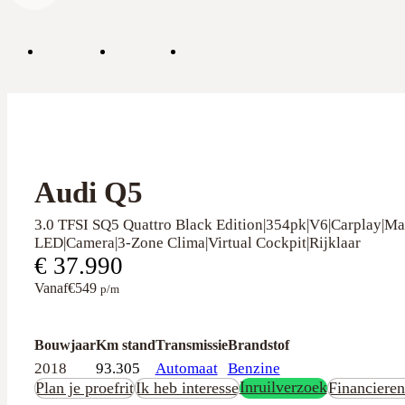
Audi Q5
3.0 TFSI SQ5 Quattro Black Edition|354pk|V6|Carplay|Ma
LED|Camera|3-Zone Clima|Virtual Cockpit|Rijklaar
€ 37.990
Vanaf
€549
p/m
Bouwjaar
Km stand
Transmissie
Brandstof
2018
93.305
Automaat
Benzine
Inruilverzoek
Plan je proefrit
Ik heb interesse
Financiere