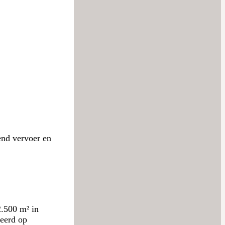
end vervoer en
.500 m² in
leerd op