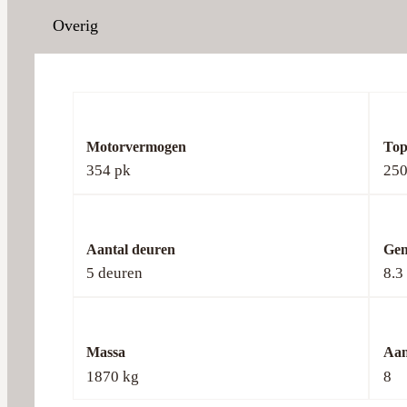
Overig
Motorvermogen
Top
354 pk
250
Aantal deuren
Gem
5 deuren
8.3
Massa
Aan
1870 kg
8