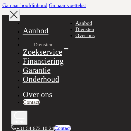
Ga naar hoofdinhoud
Ga naar voettekst
Aanbod
Aanbod
Diensten
Over ons
Diensten
Zoekservice
Financiering
Garantie
Onderhoud
Over ons
Contact
Contact
+31 54 672 10 24