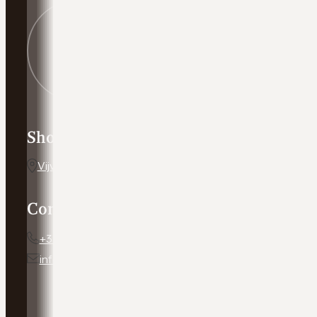
Showroom adres
Vijverweg 5, 7641 LH Wierden
Contact
+31 54 672 10 24
info@autobedrijfweldam.nl