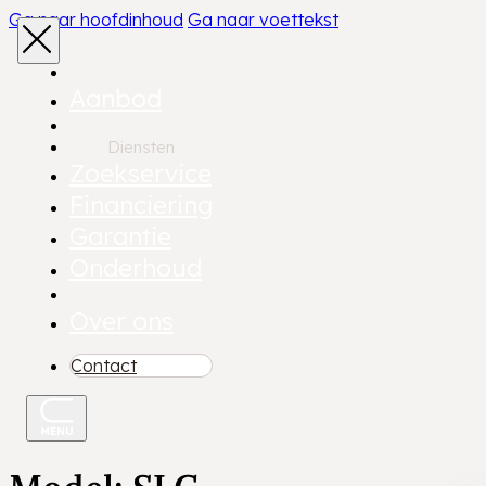
Ga naar hoofdinhoud
Ga naar voettekst
Aanbod
Diensten
Zoekservice
Financiering
Garantie
Onderhoud
Over ons
Contact