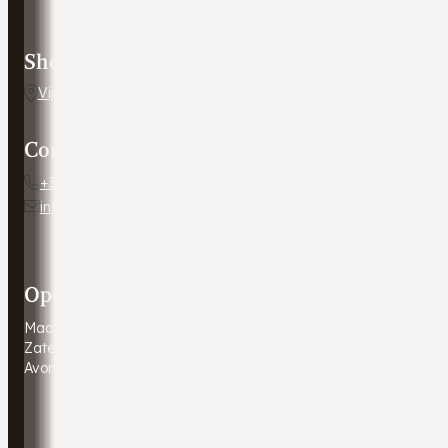
Showroom adres
Vijverweg 5, 7641 LH Wierden
Contact
+31 54 672 10 24
info@autobedrijfweldam.nl
Openingstijden
Maandag - Vrijdag
9:00 - 17:30
Zaterdag
9:00 - 16:00
Avonduren & zondagen
Gesloten. Afspraak in overleg