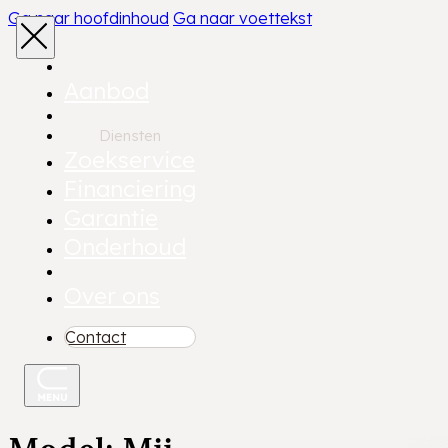
Ga naar hoofdinhoud
Ga naar voettekst
Aanbod
Diensten
Zoekservice
Financiering
Garantie
Onderhoud
Over ons
Contact