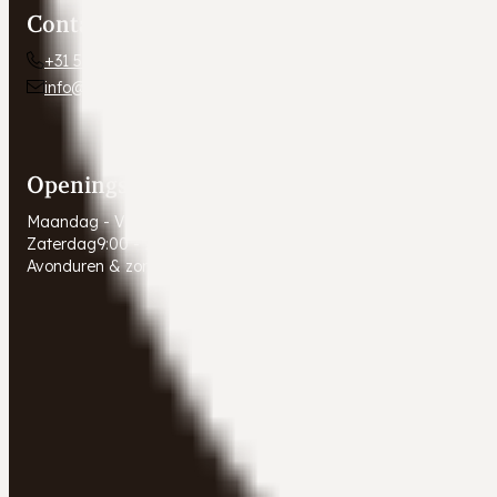
Contact
+31 54 672 10 24
info@autobedrijfweldam.nl
Openingstijden
Maandag - Vrijdag
9:00 - 17:30
Zaterdag
9:00 - 16:00
Avonduren & zondagen
Gesloten. Afspraak in overleg