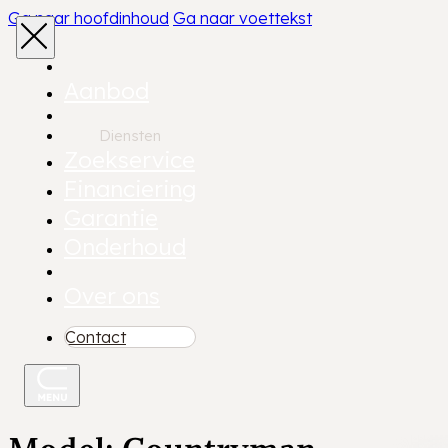
Ga naar hoofdinhoud
Ga naar voettekst
Aanbod
Diensten
Zoekservice
Financiering
Garantie
Onderhoud
Over ons
Contact