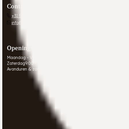
Contact
+31 54 672 10 24
info@autobedrijfweldam.nl
Openingstijden
Maandag - Vrijdag
9:00 - 17:30
Zaterdag
9:00 - 16:00
Avonduren & zondagen
Gesloten. Afspraak in overleg