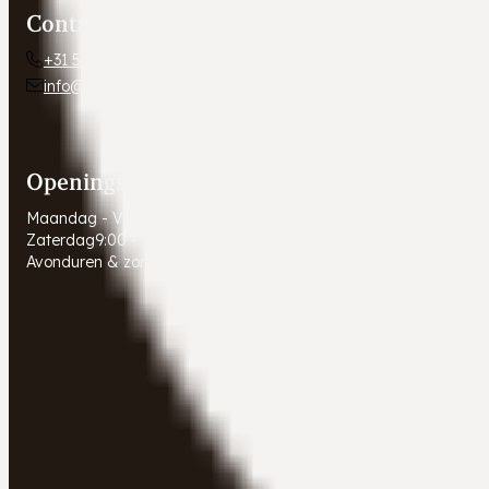
Contact
+31 54 672 10 24
info@autobedrijfweldam.nl
Openingstijden
Maandag - Vrijdag
9:00 - 17:30
Zaterdag
9:00 - 16:00
Avonduren & zondagen
Gesloten. Afspraak in overleg