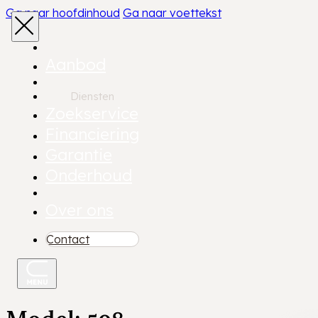
Ga naar hoofdinhoud
Ga naar voettekst
Aanbod
Diensten
Zoekservice
Financiering
Garantie
Onderhoud
Over ons
Contact