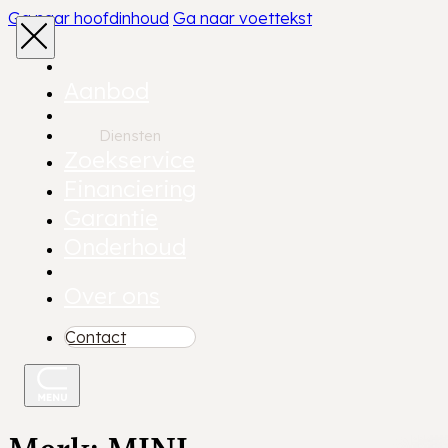
Ga naar hoofdinhoud
Ga naar voettekst
Aanbod
Diensten
Zoekservice
Financiering
Garantie
Onderhoud
Over ons
Contact