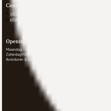
Contact
+31 54 672 10 24
info@autobedrijfweldam.nl
Openingstijden
Maandag - Vrijdag
9:00 - 17:30
Zaterdag
9:00 - 16:00
Avonduren & zondagen
Gesloten. Afspraak in overleg