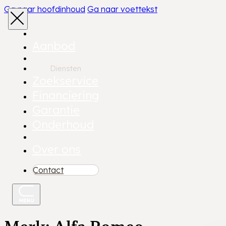
Ga naar hoofdinhoud
Ga naar voettekst
Aanbod
Diensten
Zoekservice
Financiering
Garantie
Onderhoud
Over ons
Contact