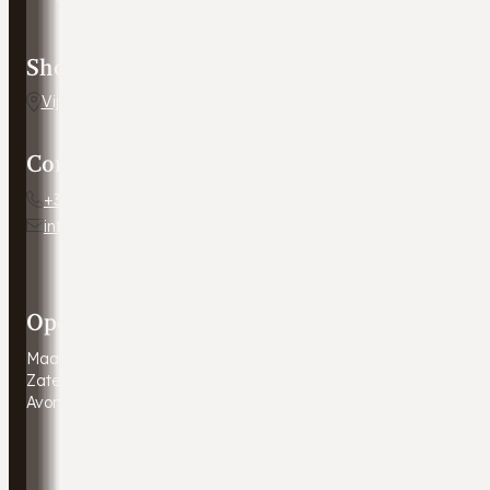
Showroom adres
Vijverweg 5, 7641 LH Wierden
Contact
+31 54 672 10 24
info@autobedrijfweldam.nl
Openingstijden
Maandag - Vrijdag
9:00 - 17:30
Zaterdag
9:00 - 16:00
Avonduren & zondagen
Gesloten. Afspraak in overleg