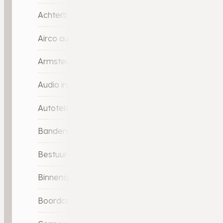
Achterbank verstelbaar
Airco automatisch
Armsteun voor
Audio installatie
Autotelefoonvoorbereiding met Bluetooth
Bandenspanningscontrolesysteem
Bestuurdersstoel in hoogte verstelbaar
Binnenspiegel automatisch dimmend
Boordcomputer