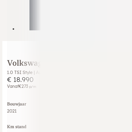
Volkswagen T-Cross
1.0 TSI Style | Automaat | Digitale Cockpit | CarPlay | Stoelv
€ 18.990
Vanaf
€273
p/m
Bouwjaar
2021
Km stand