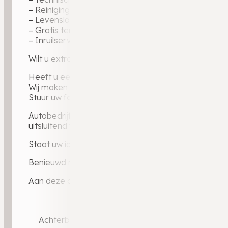
– Reiniging binnen en buiten
– Levenslange garantie op geleverde tellerstand
– Gratis tenaamstelling
– Inruilservice bij overstap naar uw volgende auto
Wilt u extra zekerheid? Ons uitgebreide BOVAG-gara
Heeft u een auto in te ruilen?
Wij maken graag een vrijblijvende inruilwaarde voor 
Stuur uw foto’s via WhatsApp naar 0546 – 721 024 e
Autobedrijf Weldam — BOVAG-dealer sinds 2010, ruim
uitsluitend via dealerkanalen: elke auto gecontrole
Staat uw ideale auto er niet bij? Via ons dealerporta
Benieuwd naar ervaringen van andere klanten? Lees 
Aan deze advertentie kunnen geen rechten worden 
Achterbank in delen neerklapbaar