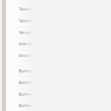
Telefoonintegratie
Telefoonintegratie premium
Verwarmde voorstoelen
Volledig digitaal instrumentenpaneel
Voorstoelen verwarmd
Buitenspiegels elektrisch inklapbaar
Buitenspiegels elektrisch verstelbaar
Buitenspiegels in carrosseriekleur
Buitenspiegels verwarmbaar