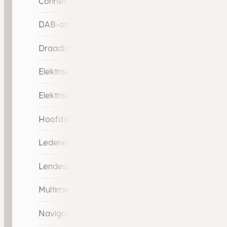
Connected services
DAB-ontvanger
Draadloze telefoonlader
Elektrische ramen achter
Elektrische ramen voor
Hoofdsteunen actief
Lederen stuurwiel
Lendesteunen (verstelbaar)
Multimedia-voorbereiding
Navigatie-systeem