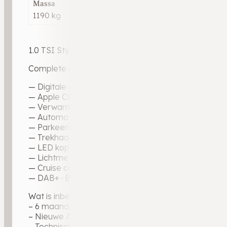
Massa
1190 kg
1.0 TSI Style | 2021 | 88.693 km | Benzine | Automaat 
Complete en goed uitgeruste T-Cross Style in zwart 
— Digitale cockpit — volledig digitaal instrumentenp
— Apple CarPlay · Android Auto · navigatie
— Verwarmde voorstoelen
— Automatische climate control
— Parkeersensoren voor en achter
— Trekhaak
— LED koplampen · LED achterlichten
— Lichtmetalen velgen 16"
— Cruise control
— DAB+ · Bluetooth
Wat is inbegrepen bij de aflevering?
– 6 maanden garantie op motor en versnellingsbak
– Nieuwe APK-keuring, zodat u direct de weg op ku
– Technische voertuigcheck voor optimale zekerhei