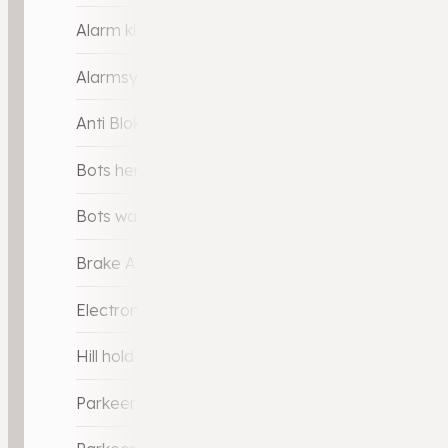
Alarm klasse 3
Alarmsysteem
Anti Blokkeer Systeem (ABS)
Bots herkenning en activatie
Bots waarschuwing systeem
Brake Assist System
Electronic Stability Program (ESP)
Hill hold-functie
Parkeer-assistent