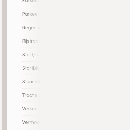
Parkeersensor achter
Parkeersensor voor
Regensensor
Rijstrooksensor met correctie
Start/stop systeem
Startblokkering
Stuurhulp
Tractie Controle Systeem (TCS)
Verkeersbord detectie
Vermoeidheids herkenning