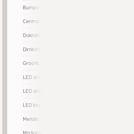
Bumpers in carrosseriekleur
Centrale deurvergrendeling met afstandsbedien
Dakrails
Dimlichten automatisch
Grootlicht-assistent
LED achterlichten
LED dagrijverlichting
LED koplampen
Metallic lak
Mistlampen adaptief