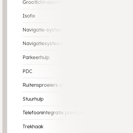
Grootlicht-assistent
Isofix
Navigatie-systeem
Navigatiesysteem
Parkeerhulp
PDC
Ruitensproeiers verwarmbaar
Stuurhulp
Telefoonintegratie premium
Trekhaak