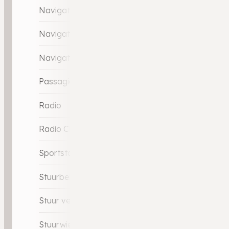
Navigatie-systeem full map
Navigatie full map
Navigatiesysteem
Passagiersstoel in hoogte verstelbaar
Radio
Radio CD-speler
Sportstoelen
Stuurbekrachtiging snelheidsafhankelijk
Stuur verstelbaar
Stuurwiel multifunctioneel