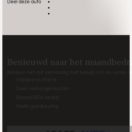
Deel deze auto
Benieuwd naar het maandbedr
Bereken het zelf eenvoudig met behulp van de Lease Ca
Vrijblijvend offerte
Geen verborgen kosten
Erkend RDW bedrijf
Snelle goedkeuring