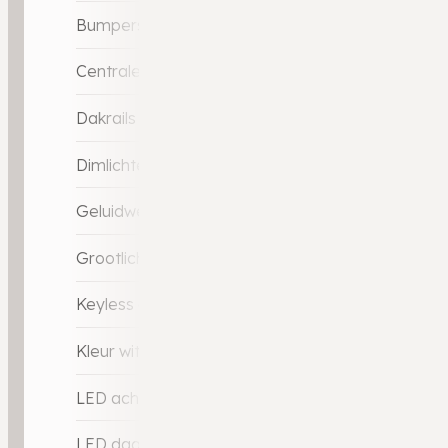
Bumpers in carrosseriekleur
Centrale deurvergrendeling met afstandsbedien
Dakrails
Dimlichten automatisch
Geluidwerend glas
Grootlicht-assistent
Keyless entry
Kleur wit
LED achterlichten
LED dagrijverlichting