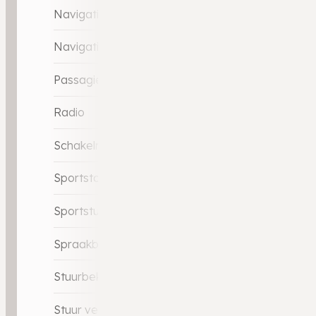
Navigatie full map
Navigatiesysteem
Passagiersstoel in hoogte verstelbaar
Radio
Schakelmogelijkheid aan stuurwiel
Sportstoelen
Sportstuur
Spraakbediening
Stuurbekrachtiging snelheidsafhankelijk
Stuur verstelbaar