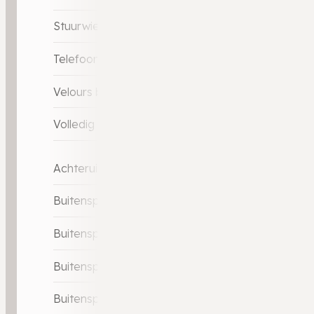
Stuurwiel multifunctioneel
Telefoonintegratie premium
Velours bekleding
Volledig digitaal instrumentenpaneel
Achteruitrijcamera
Buitenspiegels elektrisch inklapbaar
Buitenspiegels elektrisch verstelbaar
Buitenspiegels in carrosseriekleur
Buitenspiegels verwarmbaar