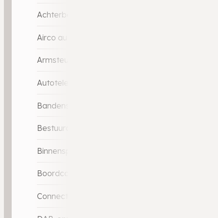
Achterbank verstelbaar
Airco automatisch
Armsteun voor
Autotelefoonvoorbereiding met Bluetooth
Bandenspanningscontrolesysteem
Bestuurdersstoel in hoogte verstelbaar
Binnenspiegel automatisch dimmend
Boordcomputer
Connected services