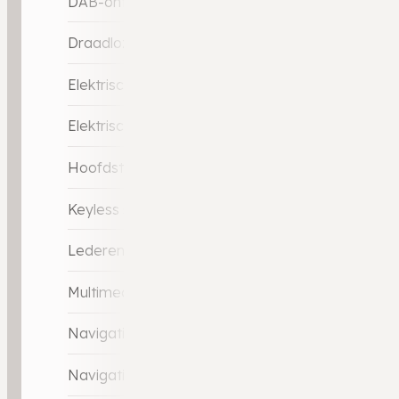
DAB-ontvanger
Draadloze telefoonlader
Elektrische ramen achter
Elektrische ramen voor
Hoofdsteunen actief
Keyless start
Lederen stuurwiel
Multimedia-voorbereiding
Navigatie-systeem
Navigatie-systeem full map