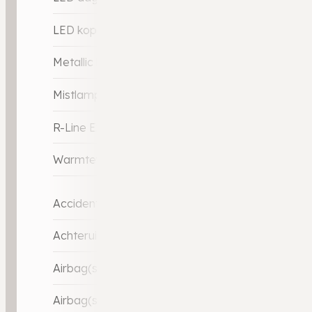
LED koplampen
Metallic lak
Mistlampen adaptief
R-Line Exterieur
Warmtewerend glas
Accident Avoidance System
Achteruitrij assistent
Airbag(s) hoofd achter
Airbag(s) hoofd voor