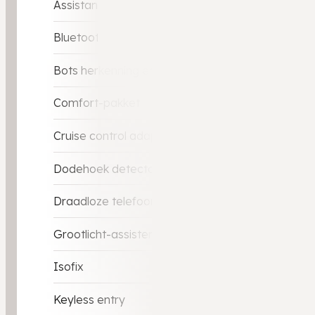
Assistance pakket
Bluetooth
Bots herkenning en activatie
Comfort-pakket
Cruise control adaptief met Stop&Go
Dodehoek detector
Draadloze telefoonlader
Grootlicht-assistent
Isofix
Keyless entry