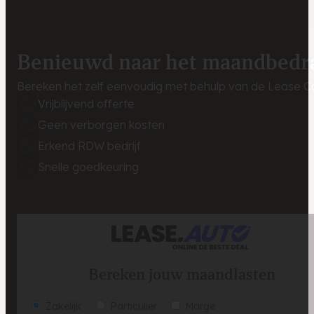
Benieuwd naar het maandbedr
Bereken het zelf eenvoudig met behulp van de Lease Ca
Vrijblijvend offerte
Geen verborgen kosten
Erkend RDW bedrijf
Snelle goedkeuring
Bereken jouw maandlasten
Zakelijk
Particulier
Marge