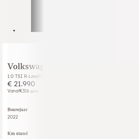
Volkswagen T-Cross
1.0 TSI R-Line|Virtual Cockpit|IQ.Drive|Blindspot|Keyless|
€ 21.990
Vanaf
€316
p/m
Bouwjaar
2022
Km stand