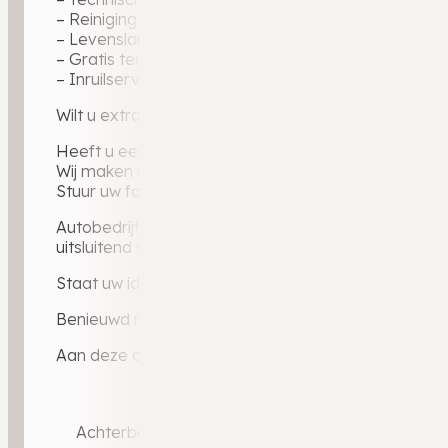
– Reiniging binnen en buiten
– Levenslange garantie op geleverde tellerstand
– Gratis tenaamstelling
– Inruilservice bij overstap naar uw volgende auto
Wilt u extra zekerheid? Ons uitgebreide BOVAG-gara
Heeft u een auto in te ruilen?
Wij maken graag een vrijblijvende inruilwaarde voor 
Stuur uw foto’s via WhatsApp naar 0546 – 721 024 e
Autobedrijf Weldam — BOVAG-dealer sinds 2010, ruim
uitsluitend via dealerkanalen: elke auto gecontrole
Staat uw ideale auto er niet bij? Via ons dealerporta
Benieuwd naar ervaringen van andere klanten? Lees 
Aan deze advertentie kunnen geen rechten worden 
Achterbank in delen neerklapbaar