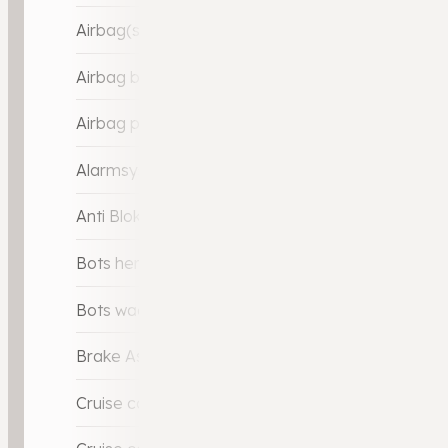
Airbag(s) side voor
Airbag bestuurder
Airbag passagier
Alarmsysteem
Anti Blokkeer Systeem (ABS)
Bots herkenning en activatie
Bots waarschuwing systeem
Brake Assist System
Cruise control adaptief