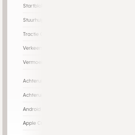
Startblokkering
Stuurhulp
Tractie Controle Systeem (TCS)
Verkeersbord detectie
Vermoeidheids herkenning
Achteruitrij assistent
Achteruitrijcamera
Android Car-Play
Apple Car-Play