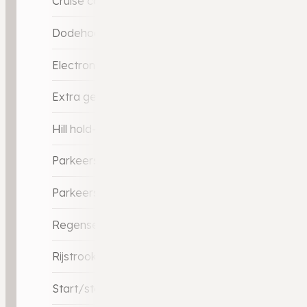
Cruise control adaptief met Stop&Go
Dodehoek detector
Electronic Stability Program (ESP)
Extra getint glas
Hill hold-functie
Parkeersensor achter
Parkeersensor voor
Regensensor
Rijstrooksensor met correctie
Start/stop systeem