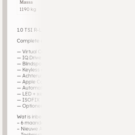
Massa
1190 kg
1.0 TSI R-Line | 2022 | 72.360 km | Benzine | Wit metal
Complete en sportieve T-Cross R-Line met Virtual Co
— Virtual Cockpit — volledig digitaal instrumentenpa
— IQ.Drive · adaptieve cruise control · lane assist
— Blindspot monitoring
— Keyless entry · keyless start
— Achteruitrijcamera + parkeersensoren voor en ac
— Apple CarPlay · navigatie · DAB+
— Automatische climate control
— LED + xenon koplampen · LED achterlichten
— ISOFIX
— Optioneel: (Afneembare) Trekhaak
Wat is inbegrepen bij de aflevering?
– 6 maanden garantie op motor en versnellingsbak
– Nieuwe APK-keuring, zodat u direct de weg op ku
– Technische voertuigcheck voor optimale zekerhei